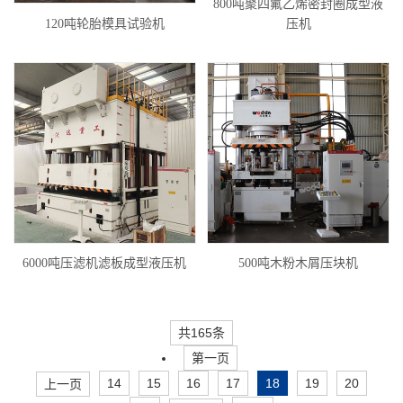
800吨聚四氟乙烯密封圈成型液
120吨轮胎模具试验机
压机
6000吨压滤机滤板成型液压机
500吨木粉木屑压块机
共165条
第一页
14
15
16
17
18
19
20
上一页