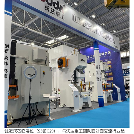
诚邀您莅临展位（S3馆C29），与沃达重工团队面对面交流行业趋