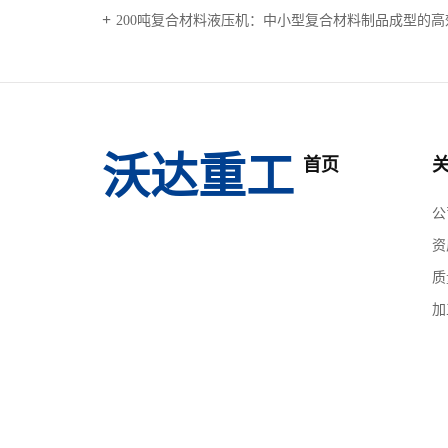
200吨复合材料液压机：中小型复合材料制品成型的
沃达重工
首页
公
资
质
加