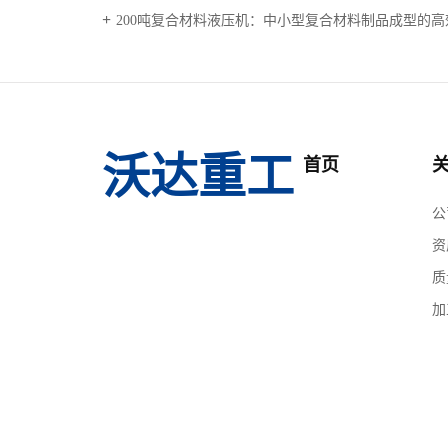
200吨复合材料液压机：中小型复合材料制品成型的
沃达重工
首页
公
资
质
加