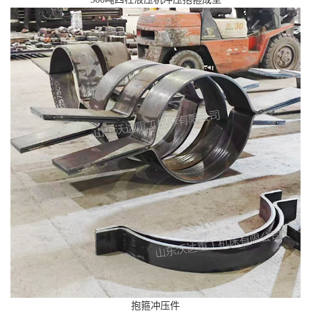
抱箍冲压件