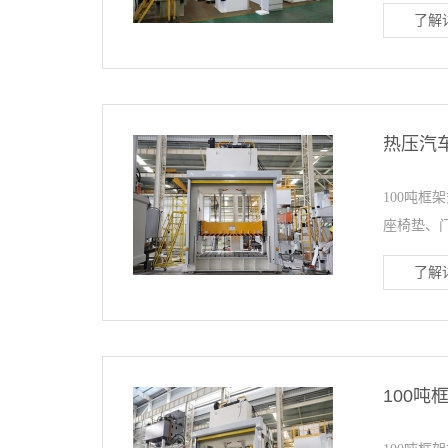
了解详
热压汽车
100吨
座椅垫、门
了解详
100吨