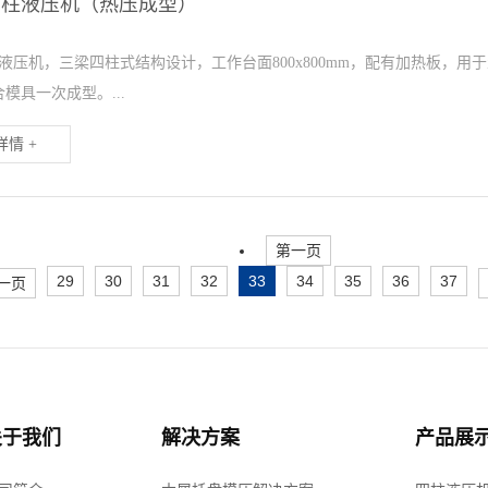
吨四柱液压机（热压成型）
柱液压机，三梁四柱式结构设计，工作台面800x800mm，配有加热板，
模具一次成型。...
情 +
第一页
29
30
31
32
33
34
35
36
37
一页
关于我们
解决方案
产品展