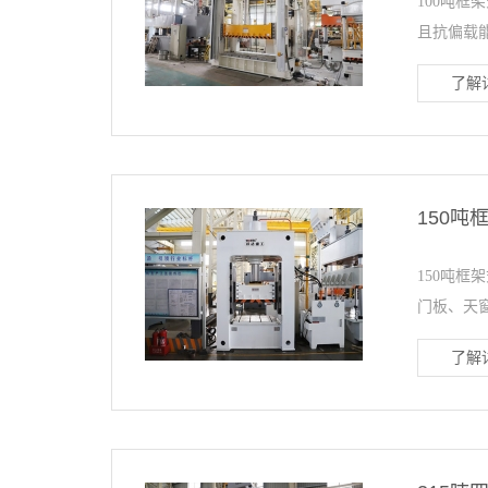
100吨框
且抗偏载能
了解详
150
150吨
门板、天窗
了解详