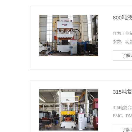
800吨
作为工业
参数、功能
了解详
315吨
315吨
BMC、DM
了解详