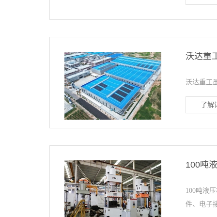
沃达重
沃达重工
了解详
100吨
100吨液
件、电子接