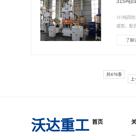
315
315吨四
成型，配合
了解详
共476条
上
沃达重工
首页