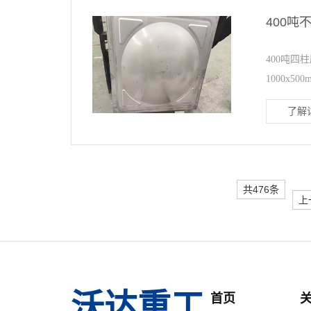
400吨
400吨四
1000x500m
了解详
共476条
上
沃达重工
首页