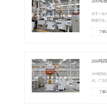
200
对于一台2
制造行业。
了解详
200吨
200吨
点。广泛应
了解详