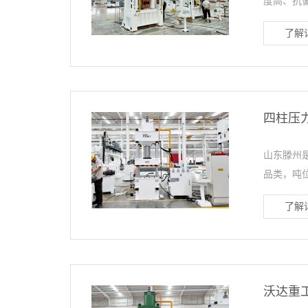
度高、抗偏
了解详
四柱压
山东滕州
品类，吨位范
了解详
沃达重