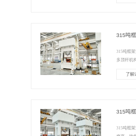
315
315吨框
多顶杆机构
了解详
315吨
315吨