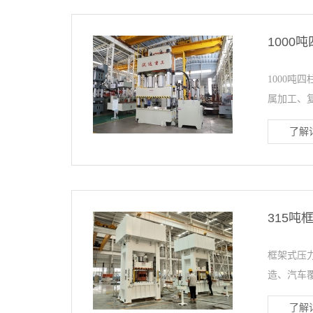
1000
1000吨
属加工、复
了解详
315吨
框架式压
造、汽车覆
了解详