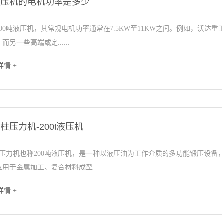
吨液压机的电机功率是多少
00吨液压机，其常规电机功率通常在7.5KW至11KW之间。例如，沃达重
而另一些高端或定......
情 +
四柱压力机-200t液压机
四柱压力机也称200吨液压机，是一种以液压油为工作介质的多功能锻压设
用于金属加工、复合材料成型......
情 +